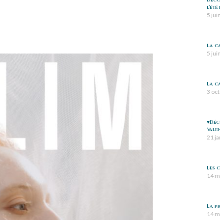
Déco
l’été
5 jui
La ca
5 jui
La c
3 oc
♥️Dé
Valen
21 j
Les 
14 m
La pr
14 m