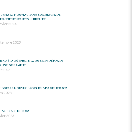
uvrez le nouveau soin sur mesure de
 institut Beautés Plurielles!
anvier 2024
ptembre 2023
er au 31 août,profitez du soin détox de
 à 39€ seulement!
ût 2023
uvrez le nouveau soin du visage liftant!
rs 2023
E SPECIALE DETOX!
vier 2023