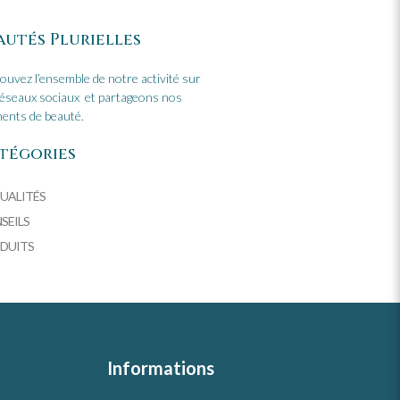
autés Plurielles
ouvez l’ensemble de notre activité sur
réseaux sociaux et partageons nos
nts de beauté.
tégories
UALITÉS
SEILS
DUITS
Informations