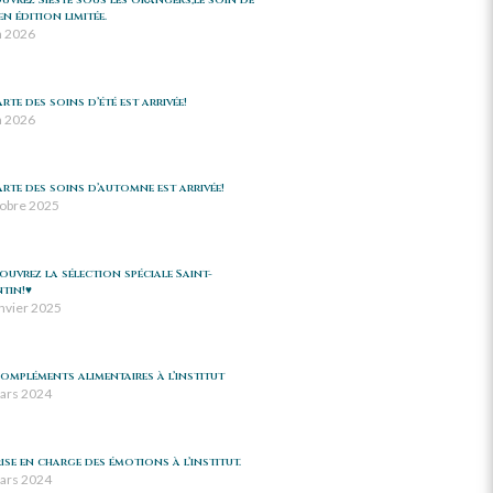
uvrez Sieste sous les orangers,le soin de
 en édition limitée.
n 2026
rte des soins d’été est arrivée!
n 2026
arte des soins d’automne est arrivée!
tobre 2025
couvrez la sélection spéciale Saint-
tin!♥️
anvier 2025
compléments alimentaires à l’institut
ars 2024
ise en charge des émotions à l’institut.
ars 2024