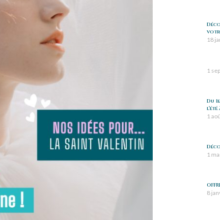
Déco
votre
18 j
1 se
Du 1
l’été
1 ao
Déco
1 ma
OFFR
8 jan