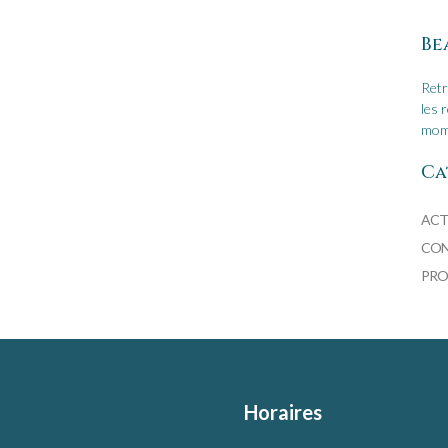
Be
Retr
les 
mome
Ca
ACT
CON
PRO
Horaires