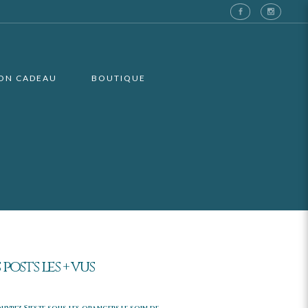
ON CADEAU
BOUTIQUE
 posts les + vus