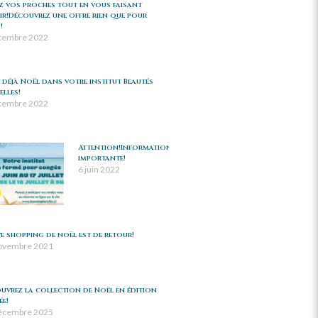
z vos proches tout en vous faisant
sir!Découvrez une offre rien que pour
!
cembre 2022
t déjà Noël dans votre institut Beautés
elles!
cembre 2022
Attention!Information
importante!
6 juin 2022
ive shopping de noël est de retour!
ovembre 2021
uvrez la collection de Noël en édition
ée!
écembre 2025