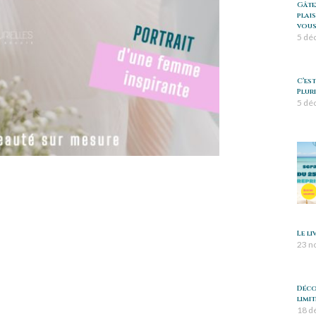
Gâte
plai
vous
5 dé
C’es
Pluri
5 dé
Le l
23 n
Déco
limit
18 d