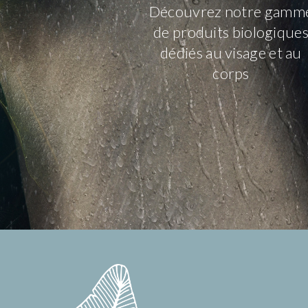
Découvrez notre gamm
de produits biologique
dédiés au visage et au
corps